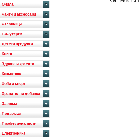
*
Задължителни п
Очила
Чанти и аксесоари
Часовници
Бижутерия
Детски продукти
Книги
Здраве и красота
Козметика
Хоби и спорт
Хранителни добавки
За дома
Подаръци
Професионалисти
Електроника