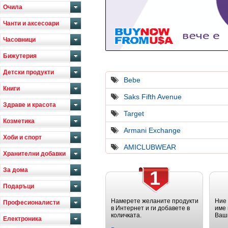
Очила
Чанти и аксесоари
Часовници
Бижутерия
Детски продукти
Bebe
Книги
Saks Fifth Avenue
Здраве и красота
Target
Козметика
Armani Exchange
Хоби и спорт
AMICLUBWEAR
Хранителни добавки
За дома
1
Подаръци
Намерете желаните продукти
Ние
Професионалисти
в Интернет и ги добавете в
име 
количката.
Ваш
Електроника