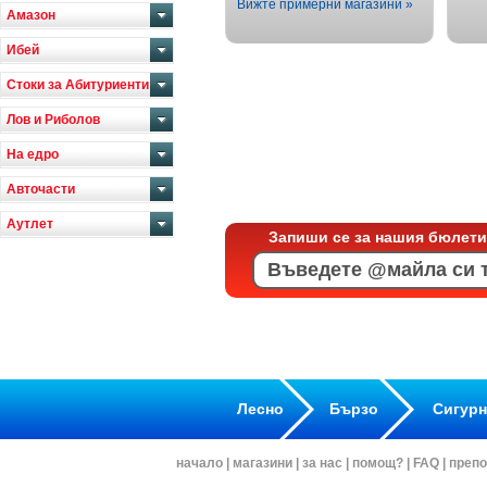
Вижте примерни магазини »
Амазон
Ибей
Стоки за Абитуриенти
Лов и Риболов
На едро
Авточасти
Аутлет
Запиши се за нашия бюлети
Лесно
Бързо
Сигур
начало
|
магазини
|
за нас
|
помощ?
|
FAQ
|
препо