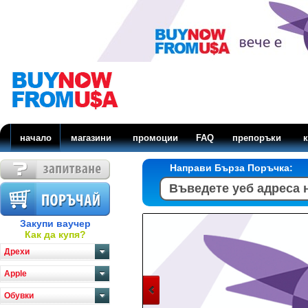
начало
магазини
промоции
FAQ
препоръки
к
Направи Бърза Поръчка:
Закупи ваучер
Как да купя?
Дрехи
Apple
Обувки