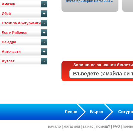
Вижте примерни магазини »
Амазон
Ибей
Стоки за Абитуриенти
Лов и Риболов
На едро
Авточасти
Аутлет
Запиши се за нашия бюлети
Лесно
Бързо
Сигур
начало
|
магазини
|
за нас
|
помощ?
|
FAQ
|
препо