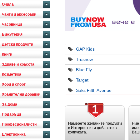
Очила
Чанти и аксесоари
Часовници
Бижутерия
Детски продукти
GAP Kids
Книги
Trusnow
Здраве и красота
Blue Fly
Козметика
Target
Хоби и спорт
Saks Fifth Avenue
Хранителни добавки
За дома
1
Подаръци
Намерете желаните продукти
Ние
Професионалисти
в Интернет и ги добавете в
име 
количката.
Ваш
Електроника